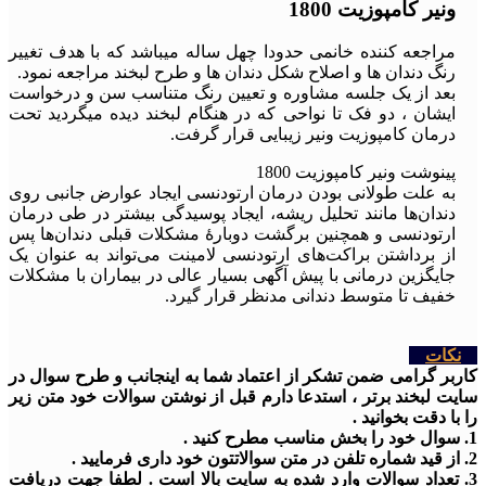
ونیر کامپوزیت 1800
مراجعه کننده خانمی حدودا چهل ساله میباشد که با هدف تغییر
رنگ دندان ها و اصلاح شکل دندان ها و طرح لبخند مراجعه نمود.
بعد از یک جلسه مشاوره و تعیین رنگ متناسب سن و درخواست
ایشان ، دو فک تا نواحی که در هنگام لبخند دیده میگردید تحت
درمان کامپوزیت ونیر زیبایی قرار گرفت.
پینوشت ونیر کامپوزیت 1800
به علت طولانی بودن درمان ارتودنسی ایجاد عوارض جانبی روی
دندان‌ها مانند تحلیل ریشه، ایجاد پوسیدگی بیشتر در طی درمان
ارتودنسی و همچنین برگشت دوبارهٔ مشکلات قبلی دندان‌ها پس
از برداشتن براکت‌های ارتودنسی لامینت می‌تواند به عنوان یک
جایگزین درمانی با پیش آگهی بسیار عالی در بیماران با مشکلات
خفیف تا متوسط دندانی مدنظر قرار گیرد.
نکات
کاربر گرامی ضمن تشکر از اعتماد شما به اینجانب و طرح سوال در
سایت لبخند برتر ، استدعا دارم قبل از نوشتن سوالات خود متن زیر
را با دقت بخوانید .
1. سوال خود را بخش مناسب مطرح کنید .
2. از قید شماره تلفن در متن سوالاتتون خود داری فرمایید .
3. تعداد سوالات وارد شده به سایت بالا است . لطفا جهت دریافت