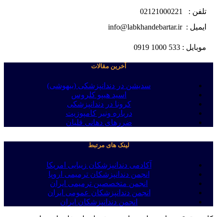
تلفن : 02121000221
ایمیل : info@labkhandebartar.ir
موبایل : 533 1000 0919
آخرین مقالات
سدیشن در دندانپزشکی (بیهوشی)
اسید هیپو کلروس
کرونا در دندانپزشکی
درباره ونیر کامپوزیت
ضررهای دهانی قلیان
لینک های مرتبط
آکادمی دندانپزشکان زیبایی امریکا
انجمن دندانپزشکان ترمیمی اروپا
انجمن متخصصین ترمیمی ایران
انجمن دندانپزشکان عمومی ایران
انجمن دندانپزشکان ایران