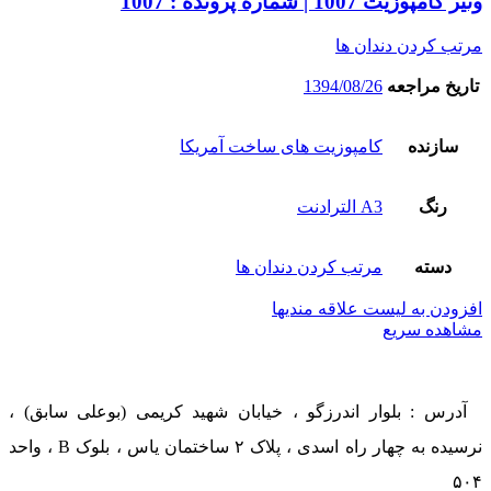
ونیر کامپوزیت 1007 | شماره پرونده : 1007
مرتب کردن دندان ها
تاریخ مراجعه
1394/08/26
سازنده
کامپوزیت های ساخت آمریکا
رنگ
A3 الترادنت
دسته
مرتب کردن دندان ها
افزودن به لیست علاقه مندیها
مشاهده سریع
آدرس : بلوار اندرزگو ، خیابان شهید کریمی (بوعلی سابق) ،
نرسیده به چهار راه اسدی ، پلاک ۲ ساختمان یاس ، بلوک B ، واحد
۵۰۴