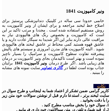
ونیر کامپوزیت 1841
خانمی حدودا سی ساله در کلینیک دندانپزشکی پرستیژ برای
اصلاح خط لبخند مراجعه و برای ایشان از ونیر کامپوزیت به
روش مستقیم استفاده شده است . مجددا و مرتب تاکید بر این
است که کامپوزیت و بخصوص رنگ های هالیوودی نیاز به
مراقبت عالی دارند بنابر این اگر شدیدا به سیگار عادت دارید و یا
عاشق قهوه هستید کمی محتاط تر عاشق لبخند های هالیوودی
شوید . البته کامپوزیت های مدرن امروزی و سیستم های پالیش
پیشرفته تفاوت سطوح کامپوزیت و سرامیک را بسیار ناچیز
نموده است و بهتر است تاکیدمان بجای ونیر کامپوزیت بر درمان
های زیبایی باشد . اگر طرح درمان
ونیر کامپوزیت 1841
برایتان
جذاب بوده است لطفا در
گالری تصاویر
سایت نمونه های مشابه
را ببینید .
نکات
کاربر گرامی ضمن تشکر از اعتماد شما به اینجانب و طرح سوال در
سایت لبخند برتر ، استدعا دارم قبل از نوشتن سوالات خود متن زیر
را با دقت بخوانید .
1. سوال خود را بخش مناسب مطرح کنید .
2. از قید شماره تلفن در متن سوالاتتون خود داری فرمایید .