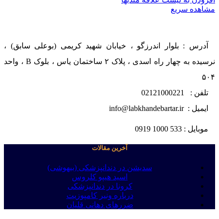
مشاهده سریع
آدرس : بلوار اندرزگو ، خیابان شهید کریمی (بوعلی سابق) ،
نرسیده به چهار راه اسدی ، پلاک ۲ ساختمان یاس ، بلوک B ، واحد
۵۰۴
تلفن : 02121000221
ایمیل : info@labkhandebartar.ir
موبایل : 533 1000 0919
آخرین مقالات
سدیشن در دندانپزشکی (بیهوشی)
اسید هیپو کلروس
کرونا در دندانپزشکی
درباره ونیر کامپوزیت
ضررهای دهانی قلیان