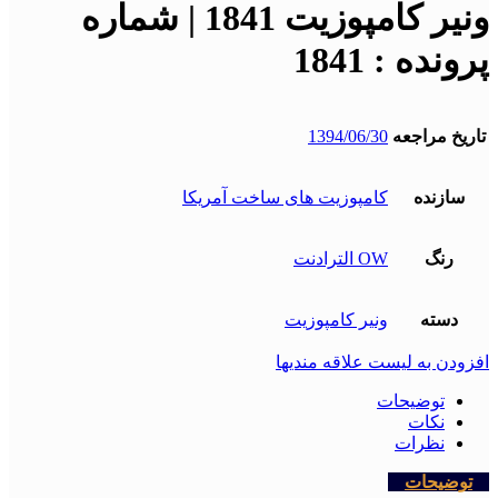
ونیر کامپوزیت 1841 | شماره
پرونده : 1841
تاریخ مراجعه
1394/06/30
سازنده
کامپوزیت های ساخت آمریکا
رنگ
OW الترادنت
دسته
ونیر کامپوزیت
افزودن به لیست علاقه مندیها
توضیحات
نکات
نظرات
توضیحات