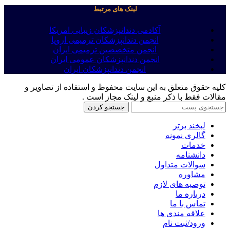
لینک های مرتبط
آکادمی دندانپزشکان زیبایی امریکا
انجمن دندانپزشکان ترمیمی اروپا
انجمن متخصصین ترمیمی ایران
انجمن دندانپزشکان عمومی ایران
انجمن دندانپزشکان ایران
کلیه حقوق متعلق به این سایت محفوظ و استفاده از تصاویر و
مقالات فقط با ذکر منبع و لینک مجاز است .
جستجو کردن
لبخند برتر
گالری نمونه
خدمات
دانشنامه
سوالات متداول
مشاوره
توصیه های لازم
درباره ما
تماس با ما
علاقه مندی ها
ورود/ثبت نام