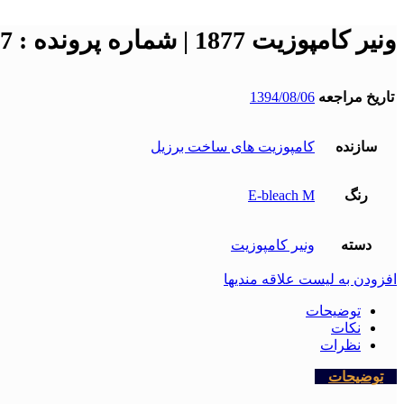
ونیر کامپوزیت 1877 | شماره پرونده : 1877
تاریخ مراجعه
1394/08/06
سازنده
کامپوزیت های ساخت برزیل
رنگ
E-bleach M
دسته
ونیر کامپوزیت
افزودن به لیست علاقه مندیها
توضیحات
نکات
نظرات
توضیحات