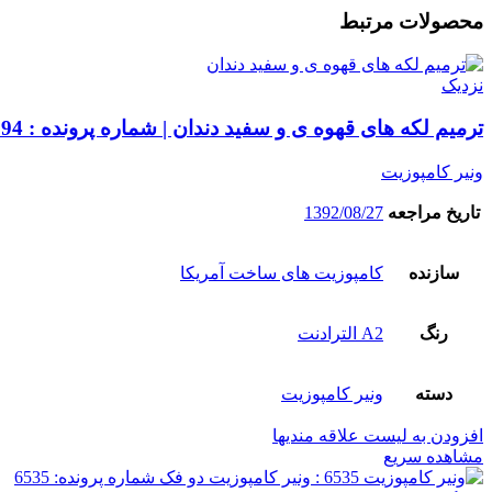
محصولات مرتبط
نزدیک
ترمیم لکه های قهوه ی و سفید دندان | شماره پرونده : 6394
ونیر کامپوزیت
تاریخ مراجعه
1392/08/27
سازنده
کامپوزیت های ساخت آمریکا
رنگ
A2 الترادنت
دسته
ونیر کامپوزیت
افزودن به لیست علاقه مندیها
مشاهده سریع