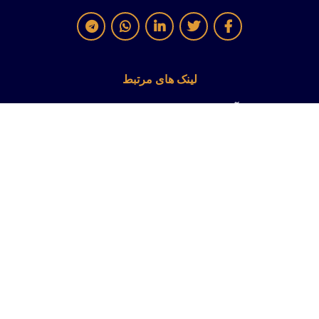
لینک های مرتبط
آکادمی دندانپزشکان زیبایی امریکا
انجمن دندانپزشکان ترمیمی اروپا
انجمن متخصصین ترمیمی ایران
انجمن دندانپزشکان عمومی ایران
انجمن دندانپزشکان ایران
کلیه حقوق متعلق به این سایت محفوظ و استفاده از تصاویر و
مقالات فقط با ذکر منبع و لینک مجاز است .