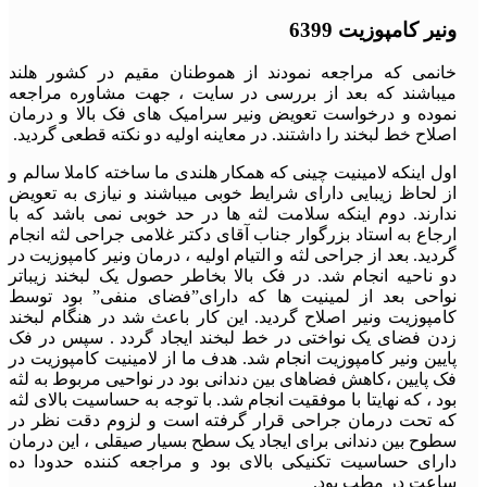
ونیر کامپوزیت 6399
خانمی که مراجعه نمودند از هموطنان مقیم در کشور هلند
میباشند که بعد از بررسی در سایت ، جهت مشاوره مراجعه
نموده و درخواست تعویض ونیر سرامیک های فک بالا و درمان
اصلاح خط لبخند را داشتند. در معاینه اولیه دو نکته قطعی گردید.
اول اینکه لامینیت چینی که همکار هلندی ما ساخته کاملا سالم و
از لحاظ زیبایی دارای شرایط خوبی میباشند و نیازی به تعویض
ندارند. دوم اینکه سلامت لثه ها در حد خوبی نمی باشد که با
ارجاع به استاد بزرگوار جناب آقای دکتر غلامی جراحی لثه انجام
گردید. بعد از جراحی لثه و التیام اولیه ، درمان ونیر کامپوزیت در
دو ناحیه انجام شد. در فک بالا بخاطر حصول یک لبخند زیباتر
نواحی بعد از لمینیت ها که دارای”فضای منفی” بود توسط
کامپوزیت ونیر اصلاح گردید. این کار باعث شد در هنگام لبخند
زدن فضای یک نواختی در خط لبخند ایجاد گردد . سپس در فک
پایین ونیر کامپوزیت انجام شد. هدف ما از لامینیت کامپوزیت در
فک پایین ،کاهش فضاهای بین دندانی بود در نواحیی مربوط به لثه
بود ، که نهایتا با موفقیت انجام شد. با توجه به حساسیت بالای لثه
که تحت درمان جراحی قرار گرفته است و لزوم دقت نظر در
سطوح بین دندانی برای ایجاد یک سطح بسیار صیقلی ، این درمان
دارای حساسیت تکنیکی بالای بود و مراجعه کننده حدودا ده
ساعت در مطب بود.