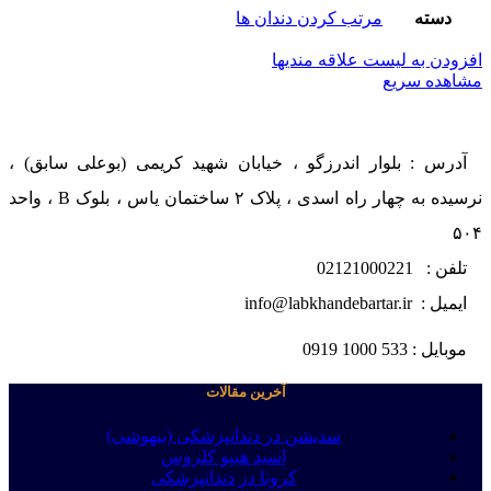
دسته
مرتب کردن دندان ها
افزودن به لیست علاقه مندیها
مشاهده سریع
آدرس : بلوار اندرزگو ، خیابان شهید کریمی (بوعلی سابق) ،
نرسیده به چهار راه اسدی ، پلاک ۲ ساختمان یاس ، بلوک B ، واحد
۵۰۴
تلفن : 02121000221
ایمیل : info@labkhandebartar.ir
موبایل : 533 1000 0919
آخرین مقالات
سدیشن در دندانپزشکی (بیهوشی)
اسید هیپو کلروس
کرونا در دندانپزشکی