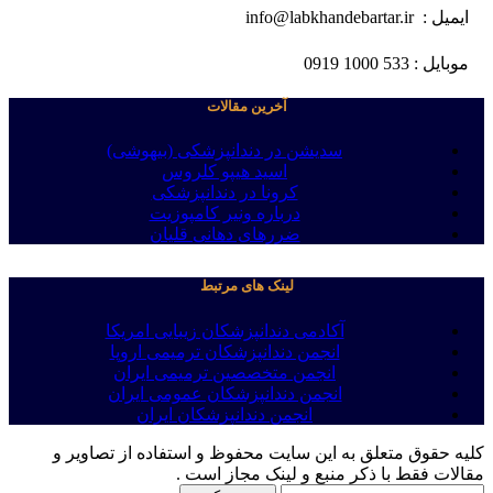
ایمیل : info@labkhandebartar.ir
موبایل : 533 1000 0919
آخرین مقالات
سدیشن در دندانپزشکی (بیهوشی)
اسید هیپو کلروس
کرونا در دندانپزشکی
درباره ونیر کامپوزیت
ضررهای دهانی قلیان
لینک های مرتبط
آکادمی دندانپزشکان زیبایی امریکا
انجمن دندانپزشکان ترمیمی اروپا
انجمن متخصصین ترمیمی ایران
انجمن دندانپزشکان عمومی ایران
انجمن دندانپزشکان ایران
کلیه حقوق متعلق به این سایت محفوظ و استفاده از تصاویر و
مقالات فقط با ذکر منبع و لینک مجاز است .