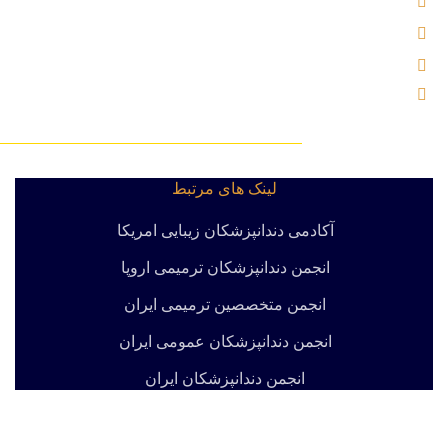
آدرس : بلوار اندرزگو ، خیابان شهید کریمی (بوعلی سابق) ، نرسیده به چهار راه اسدی ، پ
تلفن : 02121000221
ایمیل : info@labkhandebartar.ir
موبایل : 533 1000 0919
لینک های مرتبط
آکادمی دندانپزشکان زیبایی امریکا
انجمن دندانپزشکان ترمیمی اروپا
انجمن متخصصین ترمیمی ایران
انجمن دندانپزشکان عمومی ایران
انجمن دندانپزشکان ایران
کلیه حقوق متعلق به این سایت محفوظ و استفاده از تصاویر و مقالات