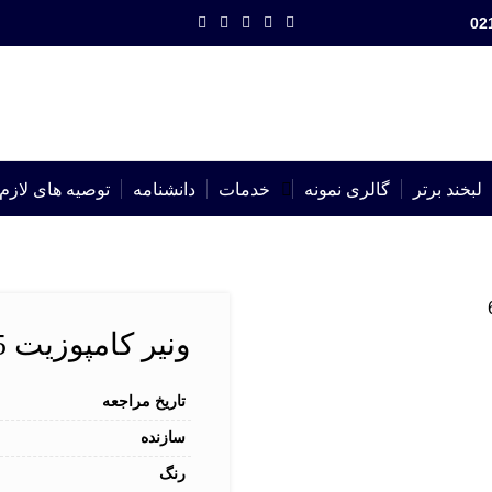
02
لبخند برتر
گالری نمونه
خدمات
دانشنامه
توصیه های لازم
ونیر کامپوزیت 6535 | شماره پرونده : 6535
تاریخ مراجعه
سازنده
رنگ