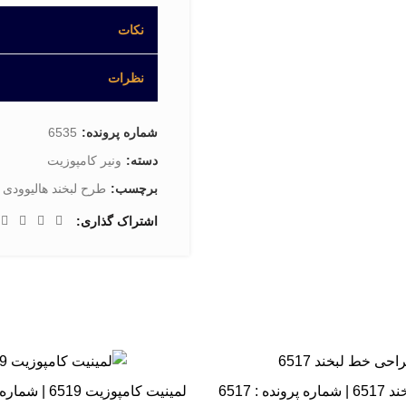
دارای نمونه های زیادی
نکات
میتوانید آنها را ببینید
نظرات
شماره پرونده:
6535
دسته:
ونیر کامپوزیت
برچسب:
طرح لبخند هالیوودی
اشتراک گذاری
ه : 6517
لمینیت کامپوزیت 6519 | شماره پرونده : 6519