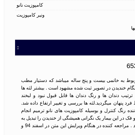
کامپوزیت نانو
ونیر کامپوزیت
ها
بوط به خانمی بیست و پنج ساله میباشد که دستیار مطب
هنگام خندیدن در تصویر ثبت شده مشهود است . بیشتر لثه ها
ترتیب دندان ها و رنگ دندان ها قابل قبول نبود و لبخند
رد پنهان میگردید.لثه ها بررسی و تغییر ارتفاع داده شد.
نده رنگ کنترل و بوسیله کامپوزیت های نانو ترمیم انجام
و فک در این بیمار یک نگرانی همیشگی از خندیدن را تبدیل به
یک لبخند زیبا و برتر نمود . مراجعه کننده در هنگام ویرایش این متن در اسفند 94 و
بعد از گذشت سه سال دارای رضایت کامل از درمان است. ونیر کامپوزیت 6535