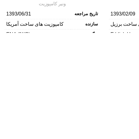
ونیر کامپوزیت
1393/02/09
تاریخ مراجعه
1393/06/31
 ساخت برزیل
سازنده
کامپوزیت های ساخت آمریکا
E blich H
رنگ
(ENA (IWS
کامپوزیت نانو
دسته
ونیر کامپوزیت
نیر کامپوزیت