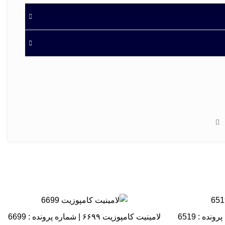
 است که در سایت لبخند برتر و در قسمت گالری تصاویر
لامینیت کامپوزیت ۶۶۹۹ | شماره پرونده : 6699