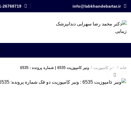
1-26768719
info@labkhandebartar.ir
شروع به تایپ کنید تا پستهای مورد نظر خود را ببینید.
خانه
ونیر کامپوزیت
ونیر کامپوزیت 6535 | شماره پرونده : 6535
برای بزرگنمایی کلیک کنید