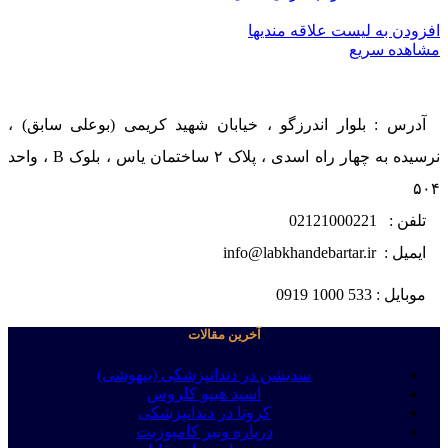
افزودن به لیست علاقه مندیها
مشاهده سریع
آدرس : بلوار اندرزگو ، خیابان شهید کریمی (بوعلی سابق) ،
نرسیده به چهار راه اسدی ، پلاک ۲ ساختمان یاس ، بلوک B ، واحد
۵۰۴
تلفن : 02121000221
ایمیل : info@labkhandebartar.ir
موبایل : 533 1000 0919
آخرین مقالات
سدیشن در دندانپزشکی (بیهوشی)
اسید هیپو کلروس
کرونا در دندانپزشکی
درباره ونیر کامپوزیت