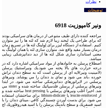
نظرات
توضیحات
ونیر کامپوزیت 6918
مراجعه کننده دارای طیف متنوعی از درمان های سرامیکی بودند
که برای طراحی یک لبخند زیبا لازم شد که لثه ها را نیز متوازن
کنیم . استفاده از دستگاه لیزر برای لِوِلینگ لثه ها در تسریع زمان
درمان بسیار مفید واقع شد. متوازن سازی لثه یا همان لولینگ به
معنی استاندارد سازی شکل لثه ها از دید دندانپزشکی زیبایی
میباشد.
اصطلاح پرسلن به خانوادهاي از مواد سراميكي اشاره دارد كه در
درجه حرارت هاي بالا پخته مي شود.يك ونيراستتيك پرسلن
(لامينيت ونير)لايه اي از پرسلن است كه به سطح دندان تراش
خورده ،باند مي شود و نماي بد دندان را مي پوشاند. ونيرهاي
پرسلني در لابراتورهاي دندانپزشكي ساخته مي شود. در ابتدا
ونيرهاي پرسلني از پرسلن فلدسپاتيك ساخته شده و ‏sinter‏ مي
شد. اخيرا اغلب ونيرهاي پرسلني با ‏heat pressing‏ ساخته شده و
از ‏leucite-reinforced‏ يا ‏lithium-dislicate‏ براي ساختشان استفاده
مي شود. براي بدست آوردن چسبندگي كافي ،ميناي دندان را با
اسيد فسفريك و سطح باندينگ پرسلن را با اسيد هيدروفلوريك اچ