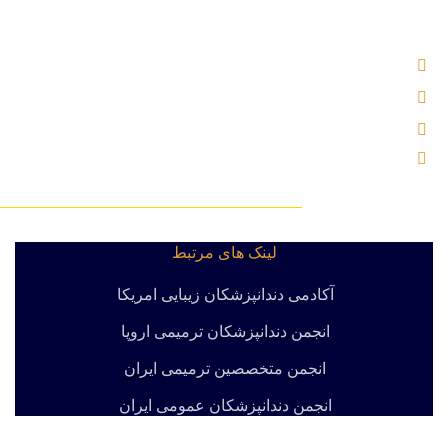
آدرس : بلوار اندرزگو ، خیابان شهید کریمی (بوعلی سابق) ، نرسیده به چهار راه اسدی ، پ
تلفن : 02121000221
ایمیل : info@labkhandebartar.ir
موبایل : 533 1000 0919
لینک های مرتبط
آکادمی دندانپزشکان زیبایی امریکا
انجمن دندانپزشکان ترمیمی اروپا
انجمن متخصصین ترمیمی ایران
انجمن دندانپزشکان عمومی ایران
انجمن دندانپزشکان ایران