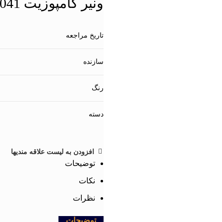
ونیر کامپوزیت 7041 | شماره پرونده : 7041
تاریخ مراجعه
سازنده
رنگ
دسته
افزودن به لیست علاقه مندیها
توضیحات
نکات
نظرات
توضیحات