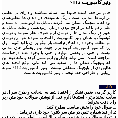
ونیر کامپوزیت 7112
خانم مراجعه کننده حدودا سی ساله میباشند و دارای بی نظمی
در ارتباط دندانی است . رنگ هالیوددی در دندان ها مطلوبشان
بود که با بلیچینگ ممکن نمی گردید . تمایل به ارتودنسی نداشتند و
علی رغم تاکید بر ارجح بودن درمان ارتودنسی و بعلت تمایل به
تغییر در رنگ دندان ها از درمان ارتو صرف نظر نمودند و درمان
فیسینگ یا همان ونیر کامپوزیت را انتخاب نمودند .در این درمان
دو مطلب وجود دارد که لازم است بار دیگر بر آن تاکید کنیم . اول
این که ونیر کامپوزیت گزینه برتر جهت بهم ریختگی های دندانی
نیست و حتی در بعضی موارد و حتی با وجود عدم درخواست
مراجعه کننده ، نمی تواند جایگزین ارتودنسی گردد و نکته دوم این
که بلیچینگ دندان ها را سفید می کند ولی توقع لبخند های
هالیوودی از بلیچینگ منطقی نیست . ونیر کامپوزیت 7112 نمونه
زیبایی از طراحی خط لبخند با ونیر کامپوزیت هاست .
نکات
کاربر گرامی ضمن تشکر از اعتماد شما به اینجانب و طرح سوال در
سایت لبخند برتر ، استدعا دارم قبل از نوشتن سوالات خود متن زیر
را با دقت بخوانید .
1. سوال خود را بخش مناسب مطرح کنید .
2. از قید شماره تلفن در متن سوالاتتون خود داری فرمایید .
3. تعداد سوالات وارد شده به سایت بالا است . لطفا جهت دریافت