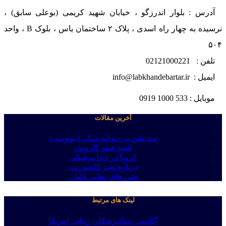
آدرس : بلوار اندرزگو ، خیابان شهید کریمی (بوعلی سابق) ،
نرسیده به چهار راه اسدی ، پلاک ۲ ساختمان یاس ، بلوک B ، واحد
۵۰۴
تلفن : 02121000221
ایمیل : info@labkhandebartar.ir
موبایل : 533 1000 0919
آخرین مقالات
سدیشن در دندانپزشکی (بیهوشی)
اسید هیپو کلروس
کرونا در دندانپزشکی
درباره ونیر کامپوزیت
ضررهای دهانی قلیان
لینک های مرتبط
آکادمی دندانپزشکان زیبایی امریکا