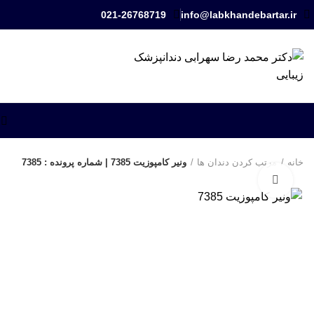
021-26768719
info@labkhandebartar.ir
شروع به تایپ کنید تا پستهای مورد نظر خود را ببینید.
خانه
مرتب کردن دندان ها
ونیر کامپوزیت 7385 | شماره پرونده : 7385
برای بزرگنمایی کلیک کنید