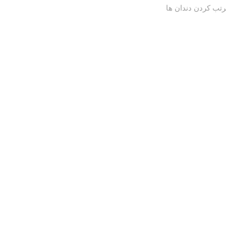
تب کردن دندان ها
لاک ۲ ساختمان یاس ، بلوک B ، واحد ۵۰۴