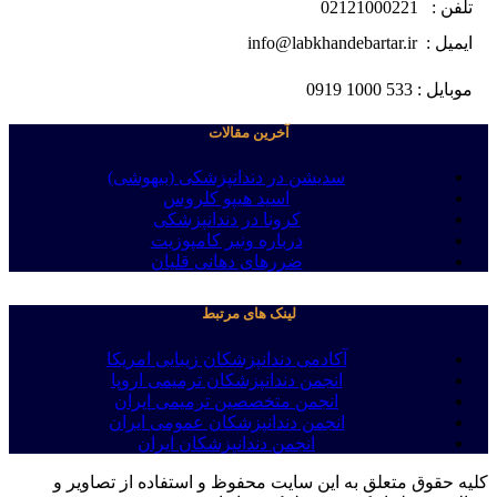
تلفن : 02121000221
ایمیل : info@labkhandebartar.ir
موبایل : 533 1000 0919
آخرین مقالات
سدیشن در دندانپزشکی (بیهوشی)
اسید هیپو کلروس
کرونا در دندانپزشکی
درباره ونیر کامپوزیت
ضررهای دهانی قلیان
لینک های مرتبط
آکادمی دندانپزشکان زیبایی امریکا
انجمن دندانپزشکان ترمیمی اروپا
انجمن متخصصین ترمیمی ایران
انجمن دندانپزشکان عمومی ایران
انجمن دندانپزشکان ایران
کلیه حقوق متعلق به این سایت محفوظ و استفاده از تصاویر و