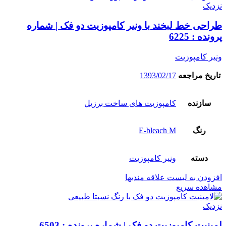
نزدیک
طراحی خط لبخند با ونیر کامپوزیت دو فک | شماره
پرونده : 6225
ونیر کامپوزیت
تاریخ مراجعه
1393/02/17
سازنده
کامپوزیت های ساخت برزیل
رنگ
E-bleach M
دسته
ونیر کامپوزیت
افزودن به لیست علاقه مندیها
مشاهده سریع
نزدیک
لمینیت کامپوزیت دو فک | شماره پرونده : 6503