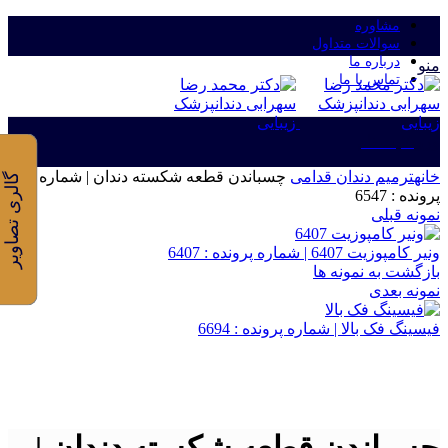
مشاوره
سوالات متداول
درباره ما
منو
تماس با ما
ورود/ثبت نام
خانه
ترمیم دندان قدامی
چسباندن قطعه شکسته دندان | شماره
گالری تصاویر
پرونده : 6547
نمونه قبلی
ونیر کامپوزیت 6407 | شماره پرونده : 6407
بازگشت به نمونه ها
نمونه بعدی
فیسینگ فک بالا | شماره پرونده : 6694
برای بزرگنمایی کلیک کنید