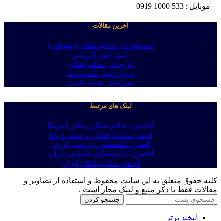
موبایل : 533 1000 0919
آخرین مقالات
سدیشن در دندانپزشکی (بیهوشی)
اسید هیپو کلروس
کرونا در دندانپزشکی
درباره ونیر کامپوزیت
ضررهای دهانی قلیان
لینک های مرتبط
آکادمی دندانپزشکان زیبایی امریکا
انجمن دندانپزشکان ترمیمی اروپا
انجمن متخصصین ترمیمی ایران
انجمن دندانپزشکان عمومی ایران
انجمن دندانپزشکان ایران
کلیه حقوق متعلق به این سایت محفوظ و استفاده از تصاویر و
مقالات فقط با ذکر منبع و لینک مجاز است .
جستجو کردن
لبخند برتر