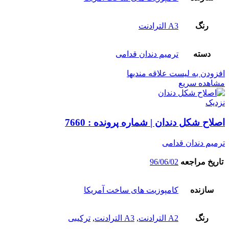
رنگ
A3 الترادنت
دسته
ترمیم دندان قدامی
افزودن به لیست علاقه مندیها
مشاهده سریع
نزدیک
اصلاح شکل دندان | شماره پرونده : 7660
ترمیم دندان قدامی
تاریخ مراجعه
96/06/02
سازنده
کامپوزیت های ساخت آمریکا
رنگ
A2 الترادنت
,
A3 الترادنت
,
ترکیبی