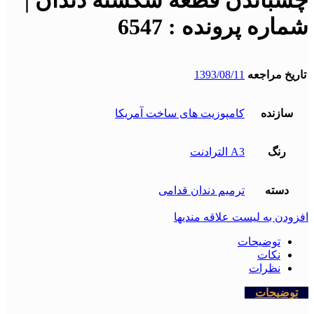
چسباندن قطعه شکسته دندان |
شماره پرونده : 6547
تاریخ مراجعه
1393/08/11
سازنده
کامپوزیت های ساخت آمریکا
رنگ
A3 الترادنت
دسته
ترمیم دندان قدامی
افزودن به لیست علاقه مندیها
توضیحات
نکات
نظرات
توضیحات