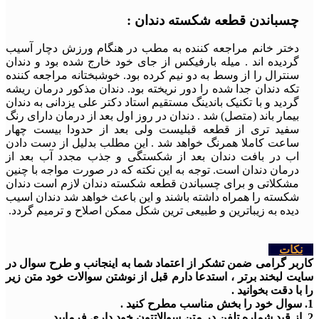
چسباندن قطعه شکسته دندان :
دختر خانم مراجعه کننده به مطب در هنگام ورزش دچار آسیب
گردیده اند . میله بارفیکس از جای خود خارج شده بود و دندان
سنترال را از وسط به دو نیم کرده بود. خوشبختانه مراجعه کننده
تکه دندان جدا شده را دور نریخته بود. دندان مذکور درمان ریشه
گردید و با تکنیک باندینگ مستقیم استاد دکتر علی یزدانی به دندان
بیمار باند (متصل) شد . دندان در روز اول بعد از درمان دارای رنگ
سفید تری از قطعه قبلیست ولی بعد از حدودا بیست چهار
ساعت کاملا همرنگ خواهد شد . این مطلب بدلیل از دست دادن
اب در بافت دندان بعد از شکستگی و جذب مجدد آب بعد از
درمان دندان است. توجه به این نکته که در صورت مواجه با چنین
مشکلاتی و برای چسباندن قطعه شکسته دندان لازم است دندان
شکسته را همراه داشته باشند و این باعث خواهد شد دندان اسیب
دیده به زیباترین و طبیعی ترین شکل ممکن اصلاح و ترمیم گردد.
نکات
کاربر گرامی ضمن تشکر از اعتماد شما به اینجانب و طرح سوال در
سایت لبخند برتر ، استدعا دارم قبل از نوشتن سوالات خود متن زیر
را با دقت بخوانید .
1. سوال خود را بخش مناسب مطرح کنید .
2. از قید شماره تلفن در متن سوالاتتون خود داری فرمایید .