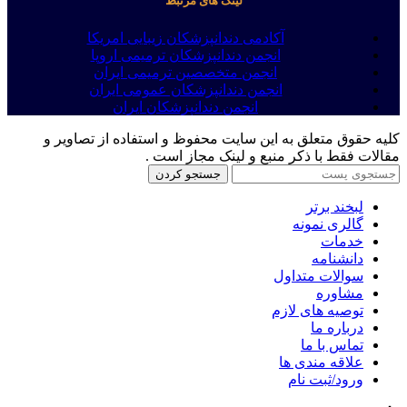
لینک های مرتبط
آکادمی دندانپزشکان زیبایی امریکا
انجمن دندانپزشکان ترمیمی اروپا
انجمن متخصصین ترمیمی ایران
انجمن دندانپزشکان عمومی ایران
انجمن دندانپزشکان ایران
کلیه حقوق متعلق به این سایت محفوظ و استفاده از تصاویر و
مقالات فقط با ذکر منبع و لینک مجاز است .
جستجو کردن
لبخند برتر
گالری نمونه
خدمات
دانشنامه
سوالات متداول
مشاوره
توصیه های لازم
درباره ما
تماس با ما
علاقه مندی ها
ورود/ثبت نام