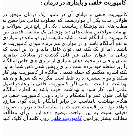
کامپوزیت خلفی و پایداری در درمان :
کامپوزیت خلفی و توانای آن در تامین یک درمان موفق در
طولانی مدت یکی از مواردیست که مطلوب تمامی مراجعین به
مطب های دندانپزشکان زیبایست . یکی از رایج ترین سوالات و
ایهامات مراجعین مطب های دندانپزشکی یک مقایسه قدیمی بین
کامپوزیت و آمالگام است . شاید مقایسه این دو ماده در مواردی
به نفع آمالگام باشد و در مواردی هم برنده میدان کامپوزیت ها
باشند . اما از یک نکته نمی توان غافل ماند و آن این است که
زیبایی به عنوان اصلی غیر قابل گذشت در معادلات ظاهری
انسان و حتی در محیط دهان بسیاری از برتری های خاص آمالگام
را زیر سلطه خود برده است . برای روشن شدن ذهن شما به این
نکته اشاره میکنیم که جمله قدیمی آمالگام از کامپوزیت بهتر کار
میکند و دوام بیشتری دارد غلط است مگر به یک شرط و ن هم
بهداشت بد است . یعنی اگر کامپوزیت خلفی با رعایت اصول
علمی اش کار شود و بهداشت خوب باشد به اندازه آمالگام
توانایی طول عمر و استحکام را دارد . ولی کامپوزیت خلفی در
هنگام بهداشت نامناسب در برابر آمالگام بازنده گوی مبارزه
خواهد بود . در قسمت خدمات ما سایت لبخند برتر به صورت
دقیقی نسبت به این مباحث توضیح داده ایم . برای مطالعه
مطالب بیشتر پیرامون
کامپوزیت خلفی
روی کلمه آن کلیک کنید
.