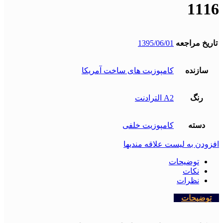
1116
تاریخ مراجعه
1395/06/01
سازنده
کامپوزیت های ساخت آمریکا
رنگ
A2 الترادنت
دسته
کامپوزیت خلفی
افزودن به لیست علاقه مندیها
توضیحات
نکات
نظرات
توضیحات