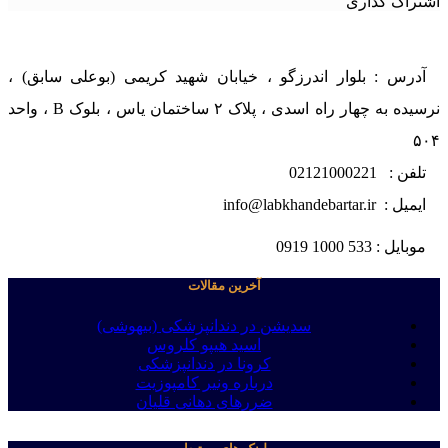
اشتراک گذاری
آدرس : بلوار اندرزگو ، خیابان شهید کریمی (بوعلی سابق) ،
نرسیده به چهار راه اسدی ، پلاک ۲ ساختمان یاس ، بلوک B ، واحد
۵۰۴
تلفن : 02121000221
ایمیل : info@labkhandebartar.ir
موبایل : 533 1000 0919
آخرین مقالات
سدیشن در دندانپزشکی (بیهوشی)
اسید هیپو کلروس
کرونا در دندانپزشکی
درباره ونیر کامپوزیت
ضررهای دهانی قلیان