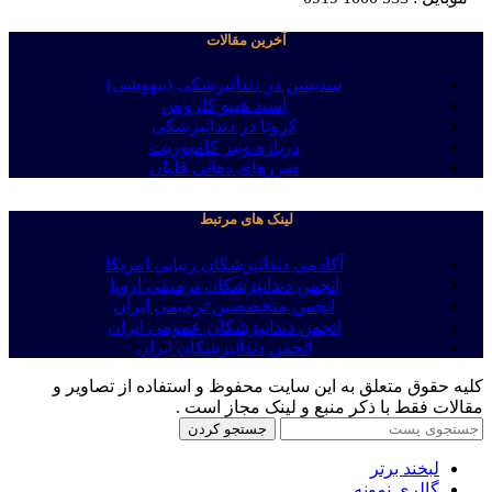
آخرین مقالات
سدیشن در دندانپزشکی (بیهوشی)
اسید هیپو کلروس
کرونا در دندانپزشکی
درباره ونیر کامپوزیت
ضررهای دهانی قلیان
لینک های مرتبط
آکادمی دندانپزشکان زیبایی امریکا
انجمن دندانپزشکان ترمیمی اروپا
انجمن متخصصین ترمیمی ایران
انجمن دندانپزشکان عمومی ایران
انجمن دندانپزشکان ایران
کلیه حقوق متعلق به این سایت محفوظ و استفاده از تصاویر و
مقالات فقط با ذکر منبع و لینک مجاز است .
جستجو کردن
لبخند برتر
گالری نمونه