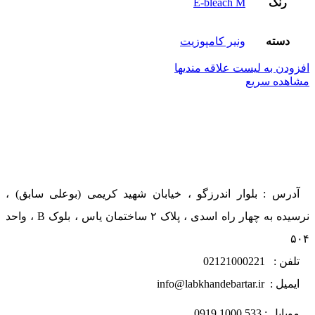
رنگ
E-bleach M
دسته
ونیر کامپوزیت
افزودن به لیست علاقه مندیها
مشاهده سریع
آدرس : بلوار اندرزگو ، خیابان شهید کریمی (بوعلی سابق) ،
نرسیده به چهار راه اسدی ، پلاک ۲ ساختمان یاس ، بلوک B ، واحد
۵۰۴
تلفن : 02121000221
ایمیل : info@labkhandebartar.ir
موبایل : 533 1000 0919