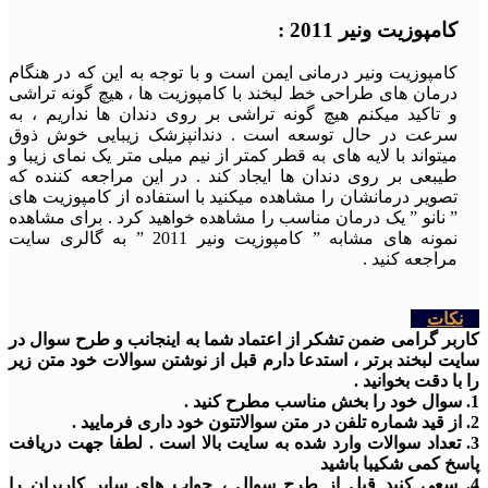
کامپوزیت ونیر 2011 :
کامپوزیت ونیر درمانی ایمن است و با توجه به این که در هنگام
درمان های طراحی خط لبخند با کامپوزیت ها ، هیچ گونه تراشی
و تاکید میکنم هیچ گونه تراشی بر روی دندان ها نداریم ، به
سرعت در حال توسعه است . دندانپزشک زیبایی خوش ذوق
میتواند با لایه های به قطر کمتر از نیم میلی متر یک نمای زیبا و
طیبعی بر روی دندان ها ایجاد کند . در این مراجعه کننده که
تصویر درمانشان را مشاهده میکنید با استفاده از کامپوزیت های
” نانو ” یک درمان مناسب را مشاهده خواهید کرد . برای مشاهده
نمونه های مشابه ” کامپوزیت ونیر 2011 ” به گالری سایت
مراجعه کنید .
نکات
کاربر گرامی ضمن تشکر از اعتماد شما به اینجانب و طرح سوال در
سایت لبخند برتر ، استدعا دارم قبل از نوشتن سوالات خود متن زیر
را با دقت بخوانید .
1. سوال خود را بخش مناسب مطرح کنید .
2. از قید شماره تلفن در متن سوالاتتون خود داری فرمایید .
3. تعداد سوالات وارد شده به سایت بالا است . لطفا جهت دریافت
پاسخ کمی شکیبا باشید
4. سعی کنید قبل از طرح سوال ، جواب های سایر کاربران را