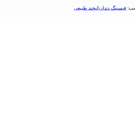
ب:
فیسینگ دندان|لبخند طبیعی