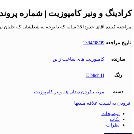
کرادینگ و ونیر کامپوزیت | شماره پرونده : 6
مراجعه کننده آقای حدودا 35 ساله که با توجه به شغلشان که خلبان بودند امکام ارتودنسی و تراش دندان ها را نداشته و مصمم بودند درمانشان با ونیر کامپوزیت مستقیم و بدون تراش انجام گردد . ………
تاریخ مراجعه
1394/08/09
سازنده
کامپوزیت های ساخت ژاپن
رنگ
E blich H
دسته
مرتب کردن دندان ها
,
ونیر کامپوزیت
افزودن به لیست علاقه مندیها
توضیحات
نکات
نظرات