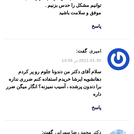
توانیم مشکل را حدس بزنیم .
موفق و سلامت باشید
پاسخ
امیری
گفت:
2021-01-30 در 14:06
سلام آقای دکتر من دندونا جلوم رو پر کردم
دهانشویه ایرشا خریدم استفاده کنم ضرری نداره
برا دندون پرشده ، آسیب نمیزنه؟ انگار میگن ضرر
داره
پاسخ
دکتر محمد رضا سهرابی
گفت: