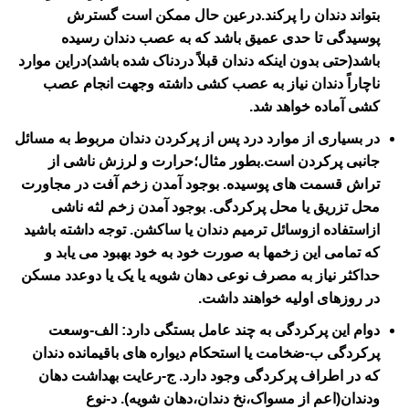
بتواند دندان را پرکند.درعین حال ممکن است گسترش
پوسیدگی تا حدی عمیق باشد که به عصب دندان رسیده
باشد(حتی بدون اینکه دندان قبلاً دردناک شده باشد)دراین موارد
ناچاراً دندان نیاز به عصب کشی داشته وجهت انجام عصب
کشی آماده خواهد شد.
در بسیاری از موارد درد پس از پرکردن دندان مربوط به مسائل
جانبی پرکردن است.بطور مثال؛حرارت و لرزش ناشی از
تراش قسمت های پوسیده. بوجود آمدن زخم آفت در مجاورت
محل تزریق یا محل پرکردگی. بوجود آمدن زخم لثه ناشی
ازاستفاده ازوسائل ترمیم دندان یا ساکشن. توجه داشته باشید
که تمامی این زخمها به صورت خود به خود بهبود می یابد و
حداکثر نیاز به مصرف نوعی دهان شویه یا یک یا دوعدد مسکن
در روزهای اولیه خواهند داشت.
دوام این پرکردگی به چند عامل بستگی دارد: الف-وسعت
پرکردگی ب-ضخامت یا استحکام دیواره های باقیمانده دندان
که در اطراف پرکردگی وجود دارد. ج-رعایت بهداشت دهان
ودندان(اعم از مسواک،نخ دندان،دهان شویه). د-نوع