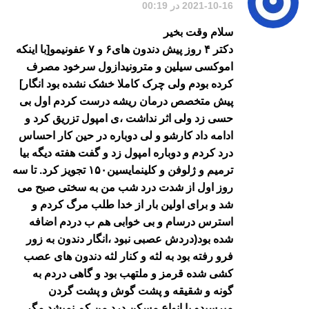
2021-10-16 در 00:19
سلام وقت بخیر
دکتر ۴ روز پیش دندون های۶ و ۷ عفونیمو[با اینکه
اموکسی سیلین و مترونیدازول سرخود مصرف
کرده بودم ولی چرک کاملا خشک نشده بود انگار]
پیش متخصص درمان ریشه درست کردم اول بی
حسی زد ولی اثر نداشت ،ی امپول تزریق کرد و
ادامه داد کارشو و لی دوباره در حین کار احساس
درد کردم و دوباره امپول زد و گفت هفته دیگه بیا
ترمیم و ژلوفن و کلینمایسین۱۵۰ تجویز کرد. تا سه
روز اول از شدت درد شب من به سختی صبح می
شد و برای اولین بار از خدا طلب مرگ کردم و
استرس درسام و بی خوابی هم ب دردم اضافه
شده بود(دردش عصبی نبود ،انگار دندون به زور
فرو رفته بود به لثه و کنار لثه دندون های عصب
کشی شده قرمز و ملتهب بود و گاهی دردم به
گونه و شقیقه و پشت گوش و پشت گردن
میرسیدو با انواع مسکن درد من کم نمیشد مگر