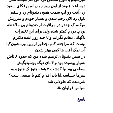
دوساعت) ،بعد از اون روز رو زبانم برفکای سفید
زد ،آفت رو لپ سمت همون دندونام زد و سقم
تاول زد الان زخم شدن و بسیار خودم و سرزنش
میکنم ک چقدر در مراقبت از دندونام بی ملاحظه
بودم. دردم کمتر شده ولی برای این تغییرات
ناگهانی دهانم نگرانم و تا چند روز اینده دکترم
نیست که مراجعه کنم ،چطور از بین ببرمشون؟با
آب نمک آفت ها کمی بهتر شدن
در ضمن دندونای ترمیم شده من که حدود ۸ تاش
بسیار پوسیده بود و ۴ تای دیگه پوسیدیگیش
سطحی بود ،با گذشت ۴ هفته هنوز ک هنوزه به
سرما حساسه،ایا باید اقدام کنم یا طبیعی ست؟
شرمنده که طولانی شد
سپاس فراوان 🙏
پاسخ