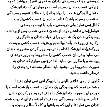
دربعضی مواقع پوسیدگی دندان به قدری عمیق میباشد که به
نزدیکی عصب دندان رسیده است.درمواردی که دندانپزشک
احتمال آلودگی عصب را زیاد بداند(دراصطلاح عموم پوسیدگی
به عصب رسیده باشد)اقدام به درمان عصب کشی(روت
کانال)می نماید.ولی دربعضی موارد با توجه به بعضی
عوامل(مثل نداشتن درد،بازنشدن قطعی عصب پس ازبرداشت
پوسیدگی،دادن یک شانس برای حیات دندان و جلوگیری
ازکارهای پررفت وآمد وبالطبع پرهزینه عصب کشی و پست
وروکش)دندانپزشک اقدام به ترمیم و پر کردن مشروط دندان
می نماید و درمان عصب کشی را مشروط به بروز دردهای
پیوسته و یا مکرر می نماید. لذا درچنین مواردیکه دندان به
صورت مشروط پر میشود باید انتظار مسئله درد بعدی را
درنظر داشته باشید.
گاهی از روی علائم بالینی یا رادیوگرافی نمی توان دقیقا
مشخص نمود که پوسیدگی یک دندان به عصب بازشده است یا
خیر.دراین صورت دندانپزشک با هدف ترمیم و پرکردن دندان
اقدام به برداشت پوسیدگی وحذف تمام قسمتهای تخریب شده
دندان می نماید تا جایی که به بافتهای کاملاً سالم رسیده و