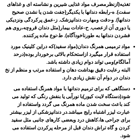
تغذیه(ازنظرمصرف مواد غذایی شیرین و نشاسته ای و غذاهای
سفت). ه-رابطه دندانها با یکدیگر(جفت شدن یا نشدن صحیح
دندانها). و-دقت ومهارت دندانپزشک. ز-عمق پرکردگی ونزدیکی
یا دوری آن ازعصب. ح-عادات بیمار(مثل دندان قروچه،روی هم
فشردن دندانها به طورناخودآگاه). ط-نوع ماده پرکننده.
مواد ترمیمی همرنگ دندان(مواد سفید)که دراین کلینیک مورد
استفاده قرار میگیرد ازاستحکام بالائی برخوردار بوده(درحد
آمالگام)ومی تواند دوام زیادی داشته باشد.
البته رعایت دقیق بهداشت دهان و استفاده مرتب و منظم از نخ
دندان در دوام آن نقش زیادی دارد.
دستگاهی که برای ترمیم دندانها با مواد همرنگ استفاده می
شود(دستگاه لایت کیور)با نورآبی یا بنفش رنگی که تولید می
کند باعث سخت شدن ماده همرنگ می گردد واستفاده از
عبارت لیزر اشتباه رایج میباشد.در دندانپزشکی از لیزر بیشتر
برای جراحی ها،کاهش درد وبعضی کارهای جانبی مثل سفید
کردن و گاه تراش دندان قبل از مرحله پرکردن استفاده می
شود.