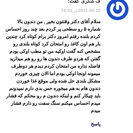
ف شکری
گفت:
2021-05-15 در 14:43
سلام آفای دکتر وقتتون بخیر , من دندون بالا
شماره ۵ رو سطحی پر کردم بعد چند روز احساس
کردم بلنده رفتم امروز دکتر برام کوتاه کرد چندین
بار هم اون کاغذ رو امتحان کرد کوتاه بلندی رو
مشخص کنه گفت اوکیه من تو مطب اوکی بودم
گفتن که هردو طرف دندون ها رو رو هم میذارید
فاصله نداره من امتحان کردم دیدم هر دوطرف
میمونه اونجا اوکی بودم اما الان چیزی خوردم
مشکل بلندی حل شده ولی موقع غذا خوردن
دندون هام به هم میخوره حس بدی دارم نمیدونم
باید چیکار کنم و اینکه دندون م رو محکم که فشار
میدم احساس میکنم سنگ سفت رو دارم فشار
میدم
پاسخ