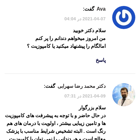
ava
گفت:
2021-04-07 در 04:04
سلام دکتر خوبید
من امروز میخواهم دندانم را پر کنم
امالگام را پیشنهاد میکنید یا کامپوزیت ؟
پاسخ
دکتر محمد رضا سهرابی
گفت:
2021-04-09 در 07:31
سلام بزرگوار
در حال حاضر و با توجه به پیشرفت های کامپوزیت
ها و تامین زیبایی بیشتر ، اولویت با درمان های هم
رنگ است . البته تشخیص شرایط مناسب با پزشک
معالج است و هر دندانی را نمی توان با کامپوزیت