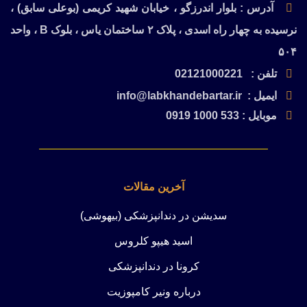
آدرس : بلوار اندرزگو ، خیابان شهید کریمی (بوعلی سابق) ،
نرسیده به چهار راه اسدی ، پلاک ۲ ساختمان یاس ، بلوک B ، واحد
۵۰۴
تلفن : 02121000221
ایمیل : info@labkhandebartar.ir
موبایل : 533 1000 0919
آخرین مقالات
سدیشن در دندانپزشکی (بیهوشی)
اسید هیپو کلروس
کرونا در دندانپزشکی
درباره ونیر کامپوزیت