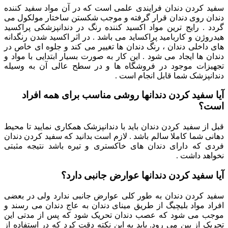
سفید کردن دندان فرایندی علمی است که در آن مواد سفید کننده
دندان روی دندان قرار گرفته و موجب شکستن ساختار مولکول می
گردد . رایج ترین مواد اکسید کننده رنگ در دندانپزشکی پراکسید
هیدروژن و کاربامید پراکساید می باشد . در اثر اکسید شدن رنگدانه
های داخلی دندان ، رنگ دندان ها تغییر می کند و جلوه ای خاص در
دندان ها ایجاد می شود . این کار به صورت بسیار ابتدایی با مواد و
تجهیزات موجود در فروشگاه ها و در سطح عالی آن به وسیله
دندانپزشک شما قابل انجام است .
آیا سفید کردن دندانها روشی مناسب برای همه افراد
است؟
قبل از سفید کردن دندان باید با دندانپزشک همکاری نمایید تا محیط
دهانی شما کاملا سالم باشد . لازم است بدانید که سفید کردن دندان
فردی که دارای دندان های خاکستری و تیره باشد نتیجه مثبتی
نخواهد داشت .
آیا سفید کردن دندانها عوارض جانبی دارد؟
سفید کردن دندان به طور کلی عوارض جانبی ندارد ولی در بعضی
افراد مواد بلیچیگ از طریق مینای دندان به عاج دندان می رسند و
موجب می شود که عصب دندان تحریک شود که پس از مدتی این
تحریک از بین می رود. باید به این نکته دقت کرد که در استفاده از