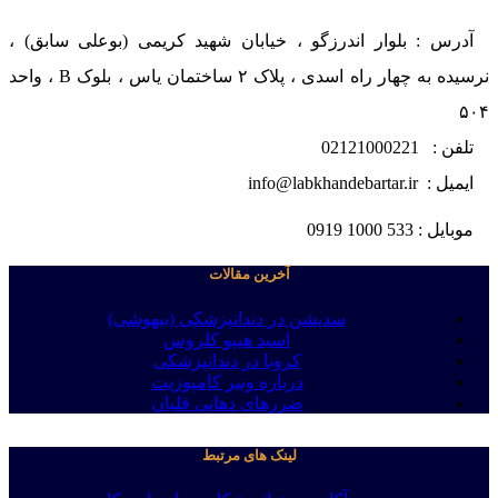
آدرس : بلوار اندرزگو ، خیابان شهید کریمی (بوعلی سابق) ،
نرسیده به چهار راه اسدی ، پلاک ۲ ساختمان یاس ، بلوک B ، واحد
۵۰۴
تلفن : 02121000221
ایمیل : info@labkhandebartar.ir
موبایل : 533 1000 0919
آخرین مقالات
سدیشن در دندانپزشکی (بیهوشی)
اسید هیپو کلروس
کرونا در دندانپزشکی
درباره ونیر کامپوزیت
ضررهای دهانی قلیان
لینک های مرتبط