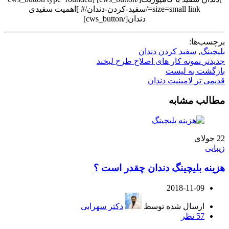
size=small link=/سفید-کردن-دندان/# ]اهمیت سفیدی
دندان[/cws_button]
برچسب‌ها:
بلیچینگ
,
سفید کردن دندان
جدیدتر
نمونه کار های اصلاح طرح لبخند
بازگشت به لیست
قدیمی تر
لامینیت دندان
مطالب مشابه
22
جولای
زیبایی
هزینه بلیچینگ دندان چقدر است ؟
2018-11-09
ارسال شده توسط
دکتر سهرابی
57
نظر