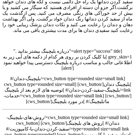
سفید کردن دندانها یک راه حل دائمی نیست و لکه های دندان خواهد
برگشت.اگر جزو آن دسته از افرادی هستید که سیگار می کشید و یا
بیش از حد خوراکی های رنگی مصرف می کنید, پس ازگذشت یک
ماه از سفید کردن دندانها رنگ دندان خواد برگشت. ولی اگر بهداشت
دهان و دندان را رعایت می کنید و نکات دندان پزشک زیبایی خود را
رعایت کنید سفیدی دندان ها برای مدت بیشتری باقی می ماند.
[alert type=”success” title=”درباره بلیچینگ بیشتر بدانید .”
grey_skin=1 ]با کلیک کردن بر روی هر کدام از دکمه های آبی زیر به
اطلاعاتی جالب و مناسب درباره بلیچینگ دسترسی پیدا خواهید نمود
[/alert]
[cws_button type=rounded size=small link=/بلیچینگ-دندان/#
]بلیچینگ دندان[/cws_button] [cws_button type=rounded size=small
link=/بلیچینگ-سفید-کردن-دندان/# ]توصیه های لازم بعد از بلیچینگ
[/cws_button] [cws_button type=rounded size=small link=/خدمات-
ما/بلیچینگ/# ]در مورد بلیچینگ[/cws_button]
[cws_button type=rounded size=small link=/روش-های-بلیچینگ-
دندان/# ]روش های بلیچینگ[/cws_button] [cws_button
type=rounded size=small link=/سفید-کردن-دندان-با-کامپوزیت/#
]دندان سفید با کامپوزیت[/cws_button] [cws_button type=rounded