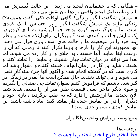
– هنگامی که با چشمانتان لبخند می زنید ، این حالت گسترش می
یابد و طبیعتا یک لبخند واقعی بر دهانتان نقش می بندد .
● نمایش شگفت انگیز زندگی! گاهی اوقات (کی گفت همیشه؟)
زندگی مانند یک نمایش شگفت انگیز و پر احساس یا یک کمدی
است. اما آیا هرگز تصور کرده اید چه چیز آن شبیه به بازی کردن در
یک نمایش جالب یا کمدی است؟ بازیگران برای اینکه خنده دار بنظر
آیند خود را در موقعیت ها و حالت های اسف باری قرار می دهند.
آنها مجبورند این کار را بارها و بارها تکرار کنند تا زمانی که آن را
درست ایفا نمایند. آنها خسته ، بد اخلاق و از کار زده می شوند. اما
بعدا می توانند در میان تماشاچیان بنشینند و نمایش را تماشا کنند و
بخندند . شاید این کار در زمان انجام ، خسته کننده و دشوار باشد اما
کاری است که در گذشته انجام شده و اکنون آنها جزء بینندگان تلقی
می شوند و می توانند بخندند. حال ممکن است ما آنقدر در زندگی در
گیر شده باشیم که فراموش کنیم بعنوان تماشاچی صندلی را بگیریم
و سوی دیگر ماجرا یعنی قسمت طنز آمیز آن را ببینیم. شاید شما
الآن نخندید اما ارزشش را دارد که به عقب برگردید ، بازی خود و
دیگران را در این نمایش خنده دار تماشا کنید. بیاد داشته باشید این
نمایش کمدی ، بسیار جدی است!
منبع:ویستا ویرایش وتلخیص:آکاایران
برچسب‌ها:
خط لبخند
,
طرح لبخند
,
لبخند زیبا چیست ؟