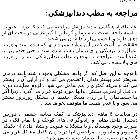
مراجعه به مطب دندانپزشکی:
اغلب افراد هنگامی به دندانپزشک مراجعه می کنند که درد – عفونت
– آبسه یا حساسیت به سرما و ‏گرما و یا گیر غذایی در ناحیه ای از
دهان دارند و یا قسمتی از دندانشان می شکند .
حقیقت این است که در این موارد عمر دندانها کم شده است و هزینه
اعمال دندانپزشکی برای درمان ‏بیشتر شده است ‏و حتی چندین برابر
شده است . مراجعه به موقع به مطب دندانپرشکی شما را از هزینه
های بالا معاف می کند .
با توجه به این اصل که اگر واقعا مشکلی وجود داشته باشد درمان
سریعتر عمر بیشتر دندان را ‏تضمین می کند و کار آرایی آن را بیشتر
می کند و هزینه کمتری را هم شامل می شود . لزوم معاینات ‏دوره
ای قبل از تخریب بیشتر دندانها مورد توجه قرار می گیرد . زیرا اگر
ما چشمانمان را بر روی ‏مشکل ببندیم آن مشکل روزبروز بیشتر
می شود و با عدم اهمیت ما متوقف نخواهد شد ‏‏ ‏.
در معاینات 6 ماهه، دندانپزشک به کمک معاینه چشمی ، دوربین
دیجیتال داخل دهانی و رادیوگرافی ‏های کوچک و یا تمام فک ، در
صورت وجود پوسیدگی و یا مشکلات عفونت و نشان دادن آن بکمک ‏‏
کامپیوتر و مانیتور به مراجعین آنها در جریان کامل مشکل قرار می
گیرد و در صورت نیاز درمان صورت می پذیرد ‏.