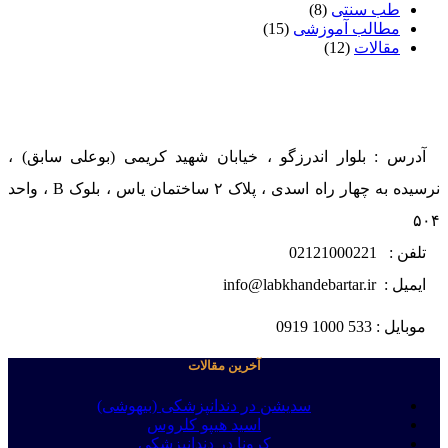
طب سنتی
(8)
مطالب آموزشی
(15)
مقالات
(12)
آدرس : بلوار اندرزگو ، خیابان شهید کریمی (بوعلی سابق) ،
نرسیده به چهار راه اسدی ، پلاک ۲ ساختمان یاس ، بلوک B ، واحد
۵۰۴
تلفن : 02121000221
ایمیل : info@labkhandebartar.ir
موبایل : 533 1000 0919
آخرین مقالات
سدیشن در دندانپزشکی (بیهوشی)
اسید هیپو کلروس
کرونا در دندانپزشکی