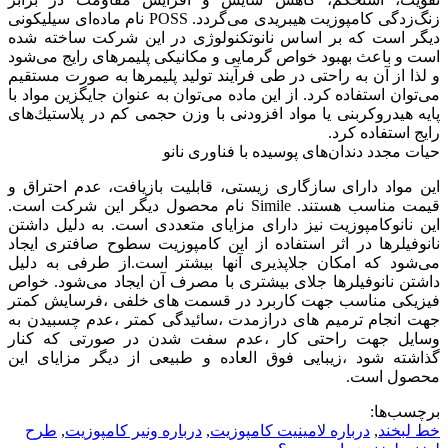
زنگ‌زدگی كامپوزیت‌ هیبریدی می‌گردد. POSS نام ماده‌ای سیلیكونی
دیگر است كه بر اساس نانوتكنولوژی در این شركت ساخته شده
است و باعث بهبود خواص گرمایی و مكانیكی پلیمرهای رایج می‌شود
و لذا از آن به راحتی در طی فرآیند تولید پلیمرها به صورت مستقیم
می‌توان استفاده كرد. از این ماده می‌توان به عنوان جایگزین مواد با
پایه هیدروكربنی یا مواد افزودنی با وزن حجمی كم در پلاستیك‌های
رایج استفاده كرد.
حیات مجدد دندان‌های پوسیده با فناوری نانو
این مواد دارای سازگاری زیستی، قابلیت بازیافت، عدم احتراق و
قیمت مناسب هستند. Simile نام محصول دیگر این شركت است.
این نانوكامپوزیت نیز دارای مزایای متعددی است. به دلیل داشتن
نانوفیلرها در اثر استفاده از این كامپوزیت‌ سطوح صافتری ایجاد
می‌شود كه امكان جلاپذیری آنها بیشتر است.از طرفی به دلیل
داشتن نانوفیلرها جلای بیشتری با مصرف آن ایجاد می‌شود. خواص
فیزیكی مناسب جهت كاربرد در قسمت های خلفی ،فرسایش كمتر
جهت انجام ترمیم های درازمدت ،سائیدگی كمتر ،عدم چسبیدن به
وسایل جهت راحتی كار ،عدم سفت شدن در صورتی كه كنار
گذاشته شود ،زیبایی فوق العاده و طبیعی از دیگر مزایای این
محصول است.
برچسب‌ها:
خط لبخند
,
درباره لامینیت کامپوزیت
,
درباره ونیر کامپوزیت
,
طرح