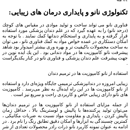
تکنولوژی نانو و پایداری درمان های زیبایی:
فناورى نانو می تواند ساخت و تولید موادى در مقیاس هاى كوچك
(درحد نانو) را به عهده گیرد كه در علم دندان پزشكی مورد استفاده
قرار گرفته و به پایدارى و استحكام دندانها كمك نمایند . با توجه به
امكان دستكارى در عمده خواص مواد به كمك فناورى نانو ، می توان
به ساخت محصولات باكیفیت تر و بهره ورى بیشتر امیدوار بود شاهد
پیشرفت نانو کامپوزیت ها در مواد دندانی بود . این یك ایده نوین در
جهت پیشرفت علم دندان پزشكى و فناورى نانو در كنار یكدیگراست
.
استفاده از نانو کامپوزیت ها در ترمیم دندان
زیبایی امروزه در دندانپزشكی ترمیمی جایگاه ویژه‌ای دارد و استفاده
از نانو کامپوزیت ها در این راه ایده‌آل به نظر می‌رسد . کامپوزیت
های نانو دارای زیبایی خاص و كاربردی راحت و سریع نیز است .
از جمله مزایای استفاده از نانو کامپوزیت ها در ترمیم دندان‌ها
می‌توان تولید پركننده‌ها با پالیش و لوسترینگ بالا ، حداقل زمان
پالیش کردن ، پایداری و مقاومت مواد نسبت به ضربات مكانیكی ،
كمترین چسبندگی به ابزارها و امكان دقیق تطابق رنگ را نام برد . در
ادامه به عنوان نمونه کاربرد نانو ذرات رادر محصولات تعدادی از شر