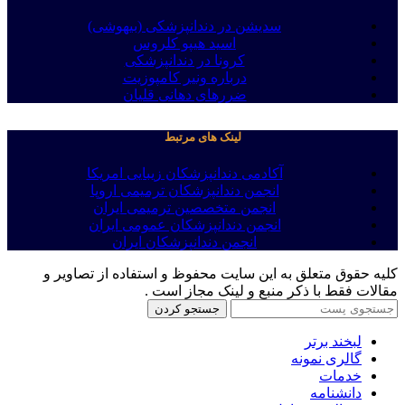
سدیشن در دندانپزشکی (بیهوشی)
اسید هیپو کلروس
کرونا در دندانپزشکی
درباره ونیر کامپوزیت
ضررهای دهانی قلیان
لینک های مرتبط
آکادمی دندانپزشکان زیبایی امریکا
انجمن دندانپزشکان ترمیمی اروپا
انجمن متخصصین ترمیمی ایران
انجمن دندانپزشکان عمومی ایران
انجمن دندانپزشکان ایران
کلیه حقوق متعلق به این سایت محفوظ و استفاده از تصاویر و
مقالات فقط با ذکر منبع و لینک مجاز است .
جستجو کردن
لبخند برتر
گالری نمونه
خدمات
دانشنامه