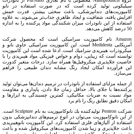
گروه Nanoproducts محصولی با نام تجاری PurNano از نانوذرات
سیلیكونی تولید كرده است كه در صورت استفاده در نانو
كامپوزیت‌های دندانپزشكی، باعث سختی بیشتر، قدرت خمش
افزایش یافته، شفافیت و ایجاد ظاهری جذاب‌تر می‌شوند. به علاوه
استفاده از این نانوذرات میزان شكنندگی مواد پركننده را به اندازه
50 درصد كاهش می‌دهد.
Amazon نام كامپوزیت سرامیكی است كه محصول شركت
آمریكایی Medidenta است. این كامپوزیت سرامیكی حاوی نانو و
میكروذرات هیبریدی سرامیك است. ادعا شده است این كامپوزیت‌
توانسته است كه زیبایی، دوام و خواص فیزیكی مواد هیبریدی را با
خاصیت جلاپذیری میكروفیل‌ها همراه سازد. درجات متغیر كدورت
این فرآورده امكان ایجاد رنگ مشابه دندان طبیعی را فراهم
می‌سازد.
از جمله مزایای استفاده از نانوذرات در ترمیم دندان‌ها می‌توان تولید
پركننده‌ها با جلای بالا، حداقل زمان جلا دادن، پایداری و مقاومت
مواد نسبت به ضربات مكانیكی، كمترین چسبندگی به ابزارها و
امكان دقیق تطابق رنگ را نام برد
شركت Pentron تولیدكننده یك نانوكامپوزیت‌ به نام Sculpture است.
از این نانوكامپوزیت می‌توان در انوع ترمیم‌های دندانپزشكی بدون
استفاده از آلیاژهای فلزی استفاده كرد. این كامپوزیت‌ نانوهیبریدی
باعث جلاپذیری و زیبا شدن كامپوزیت‌های میكروفیل شده و باعث
تقویت، استحكم، كاهش سایش و افزایش مقاومت در برابر