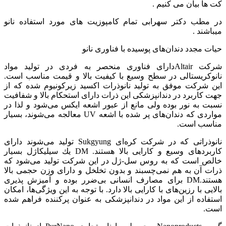
کت ها بیان می کنیم .
در مطب دکتر سهرابی تمام کامپوزیت های مورد استفاده نانو
میباشند .
حیات مجدد دندان‌های پوسیده با فناوری نانو
شركت Altair‌دارای فناوری منحصر به فردی در تولید مواد
نانوكریستالی در سطح وسیع با كیفیت بالا و قیمت مناسب است.
این شركت موفق به تولید نانوذرات اكسید زیركونیوم شده كه از
جهت كاربرد در دندانپزشكی این ذرات دارای استحكام بالا و شفافیت
نسبت به نور بوده ولی مانع از عبور اشعه ایكس می‌شود و لذا در
مواردی كه دندان‌های پر شده با اشعه UV معالجه می‌شوند، بسیار
مناسب است.
نانوذراتی كه در شركت كره‌ای Sukgyung تولید می‌شوند دارای
كاربردهای وسیع و كارایی بالا هستند. DM یك سیلیكاژل بسیار
خالص است كه به روس سل-ژل در این شركت تولید می‌شود كه
ذرات آن به هم نمی‌چسبند و بدون تخلخل و دارای وزن حجمی بالا
هستند.DM برای مصارف انسانی بی‌ضرر بوده و آمیزش پذیری
بالایی با رزین‌های با كارایی بالا دارد. با توجه به این ویژگی‌ها، امكان
استفاده از این مواد در دندانپزشكی به عنوان پركننده فراهم شده
است.