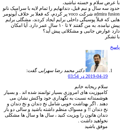
با عرض سلام و خسته نباشید،
حدود سه سال و نیم قبل، دندانهایم را تمام لایه با سرامیک نانو
admira fusion شرکت voco پر کردم، که فعلا بر خلاف آیونومر
هایی که قبلاً پوسیگی داخلی برایم ایجاد کردند، مشگلی برایم
پیش نیامده. به من گفتند ۷ تا ۱۰ سال عمر دارد. آیا امکان
دارد عوارض جانبی و مشکلاتی پیش آید؟
با تشکر
پاسخ
دکتر محمد رضا سهرابی
گفت:
2019-04-19 در 03:54
سلام ریحانه خانم
کامپوزیت های امروزی بسیار توانمند شده اند . و بسیار
هوشمندانه نسبت به نگهداری خود واکنش نشان می
دهند . اگر بهداشت خوبی شامل نخ دندان و نخ دندان و
نخ دندان !! و مسواک منظم داشته باشید و سالی دو بار
دندان هاتون را ویزیت کنید ، سال ها و سال ها مشکلی
نخواهید داشت .
موفق باشید